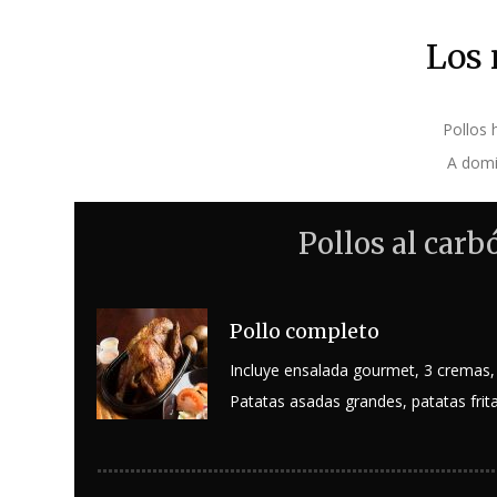
Los 
Pollos 
A domic
Pollos al carb
Pollo completo
Incluye ensalada gourmet, 3 cremas, c
Patatas asadas grandes, patatas frit