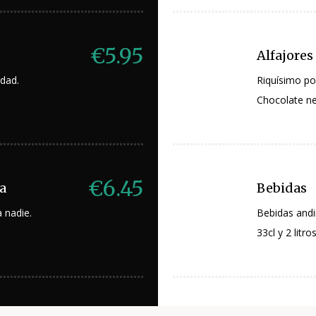
€5.95
Alfajores
idad.
Riquísimo po
Chocolate ne
€6.45
la
Bebidas
 nadie.
Bebidas andi
33cl y 2 litros