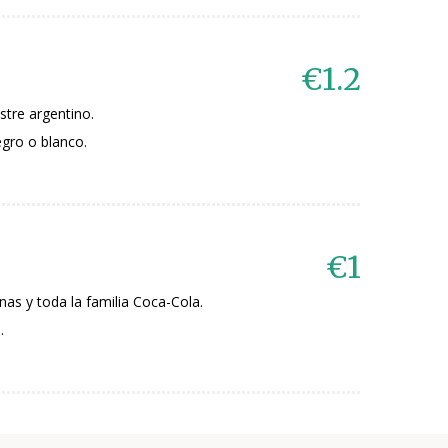
€1.2
stre argentino.
gro o blanco.
€1
nas y toda la familia Coca-Cola.
.