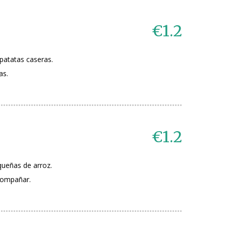
€1.2
patatas caseras.
as.
€1.2
ueñas de arroz.
compañar.