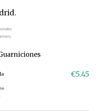
drid.
ionales.
Carmen).
Guarniciones
€5.45
la
sa.
.