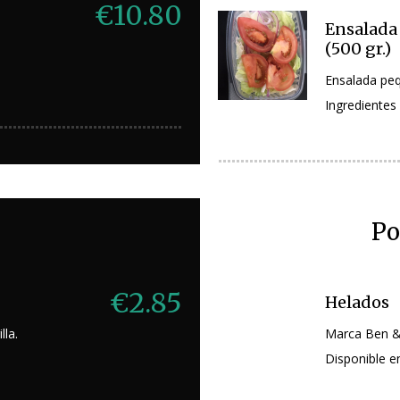
€10.80
Ensalada
(500 gr.)
Ensalada pe
Ingredientes 
Po
€2.85
Helados
lla.
Marca Ben & 
Disponible e