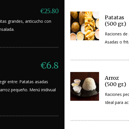
€25.80
Patatas
ritas grandes, anticucho con
(500 gr.)
nsalada.
Raciones de 
Asadas o frit
€6.8
Arroz
legir entre: Patatas asadas
(500 gr.)
arroz pequeño. Menú inidivual
Raciones peq
Ideal para a