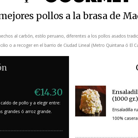
mejores pollos a la brasa de Ma
hechos al carbón, estilo peruano, diferentes a los pollos asados tradic
ilio o a recoger en el barrio de Ciudad Lineal (Metro Quintana ó El 
ón
€14.30
Ensaladil
(1000 gr.)
aldo de pollo y a elegir entre:
Ensaladilla ru
as grandes ó arroz grande.
100% casera