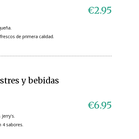
€2.95
queña.
frescos de primera calidad.
stres y bebidas
€6.95
Jerry's.
n 4 sabores.